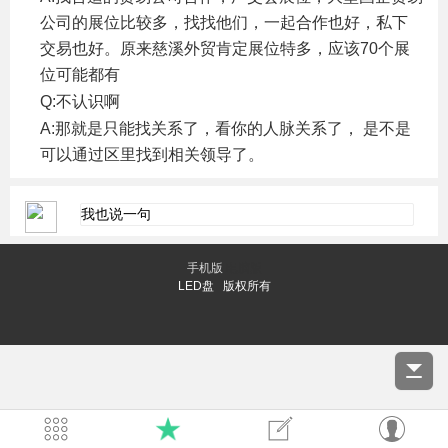
公司的展位比较多，找找他们，一起合作也好，私下
交易也好。原来慈溪外贸肯定展位特多，应该70个展
位可能都有
! x% B( D7 k" G4 k5 H8 ?& ^( S
Q:不认识啊
( s- R: H% g6 |! n" {, F( h- ?* D0 C
A:那就是只能找关系了，看你的人脉关系了， 是不是
可以通过区里找到相关领导了。
手机版
电脑版
LED盘 版权所有