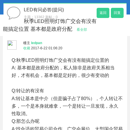
LED有问必答(提问)
返回
回复
主题：13362 新帖：0
秋季LED照明灯饰广交会有没有
能搞定位置 基本都是政府分配
看全部
楼主
ledpan
收藏
2017-6-22 01:06:20
Q:秋季LED照明灯饰
广交会
有没有能搞定位置的
A: 基本都是政府分配的，私人除非是政府关系相当
好，才有机会，基本都是定好的，很少有变动的
9 |& Q6
I* Y% ?' e' H, \
Q:转让的有没有
- Q* f/ K# N1 H: U
A:转让基本是中介（但是骗子占了80%），个人转让不
多，一个是本身就难拿，一个是转让一旦发现，永久
性取消。
Q:那怎么办呢
+ A% m. W2 K$ t1 T' F
A:找合适的贸易公司合作，广交会展位，大型国企贸易