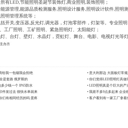
所有LED,节能照明圣诞节装饰灯,商业照明,装饰照明；
源管理,能源品质检测服务,照明设计服务,照明设计软件,照明测
线照明管理系统等；
括开关,变压器,反光灯,调光器，灯泡零部件，灯架等。专业照
、工厂照明、工矿照明、紧急照明灯、太阳能灯；
灯、台灯、壁灯、水晶灯，霓虹灯、舞台、电影、电视灯光等
主办方
应商给我一包烟我会拒绝
•
意大利那边 大面板灯常规是6
 全是套路 俄罗斯的
•
你们觉得LED照明灯具做B
多少钱一个 IP65防水
•
LED照明真是个巨大的产业Opto com
印件发过去 很快水单就来
•
我差不多9点多起来 企业
你们有相同经历的吗 蛋疼
•
客户看到有一家工厂拿着