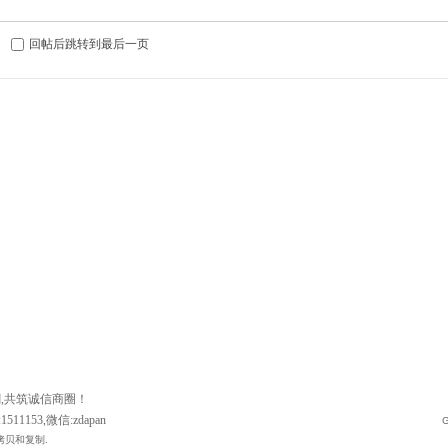
回帖后跳转到最后一页
潮,共筑诚信商圈！
511153,微信:zdapan
G
拷贝和复制.