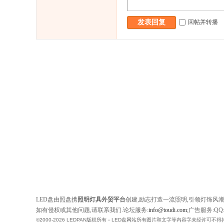
回帖并转播
发表回复
LED盘由照盘携
照明灯具外贸平台
创建,励志打造一流照明,引领灯饰风
如有侵权或其他问题,请联系我们.论坛服务:
info@toudi.com
;广告服务:QQ:1
©2000-2026 LEDPAN版权所有－LED盘网站所有图片和文字等内容字未经许可不得