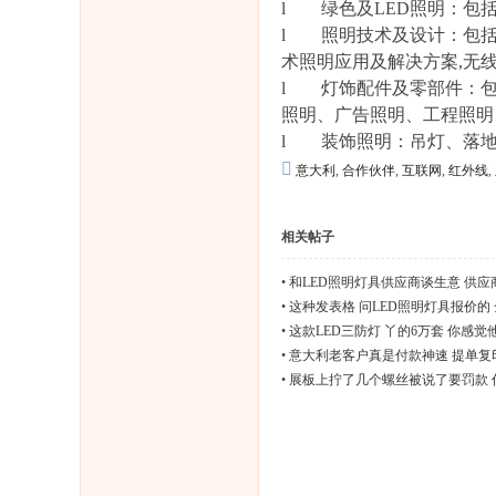
l 绿色及LED照明：包括
l 照明技术及设计：包括能
术照明应用及解决方案,无
l 灯饰配件及零部件：包
照明、广告照明、工程照明
l 装饰照明：吊灯、落地
意大利
,
合作伙伴
,
互联网
,
红外线
,
相关帖子
•
和LED照明灯具供应商谈生意 供
•
这种发表格 问LED照明灯具报价的
•
这款LED三防灯 丫的6万套 你感觉他
•
意大利老客户真是付款神速 提单复
•
展板上拧了几个螺丝被说了要罚款 