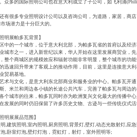
国际照明公司也在意大利成立了子公司，如飞利浦(Philips)，欧司朗(OS
还有很多专业照明设计公司以及咨询公司，为道路，家居，商店
的市场潜力是十分巨大的。
际照明展帕多瓦背景】
区中的一个城市，位于意大利北部，为帕多瓦省的首府以及经济
业城市之一，进入新世纪以来，华人开始在这里发展商贸业，先
，整个商城区的规模效应和辐射功能非常明显，整个城市的功能
的迅速回升带来了客观上的推动作用，目前，这里是连接意大利
业贸易基地。
艺术与文化，是意大利东北部商业和服务业的中心。帕多瓦开通
斯、米兰和周边各小镇的长途公共汽车，完善了帕多瓦与周边的
各个城市的往来，帕多瓦同时亦为欧洲复兴文化最大的传播中心
在发展的同时仍旧保留了许多历史文物、古迹与一些传统仪式活
际照明展展品范围】
,建筑照明,室内照明,厨房照明,背景灯,壁灯,动态光散射灯,应急
泡,卧室灯泡,壁灯灯泡，霓虹灯，射灯，室外照明等;