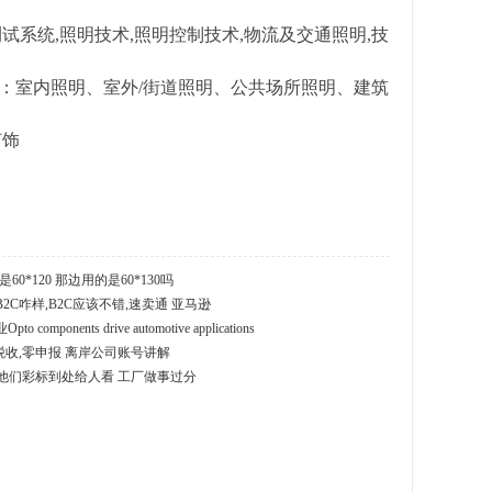
试系统,照明技术,照明控制技术,物流及交通照明,技
明：室内照明、室外/街道照明、公共场所照明、建筑
灯饰
0*120 那边用的是60*130吗
2C咋样,B2C应该不错,速卖通 亚马逊
ponents drive automotive applications
税收,零申报 离岸公司账号讲解
他们彩标到处给人看 工厂做事过分