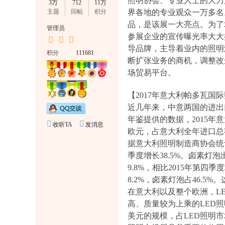
照明协会、专业人士的大力支持
D
3万
712
11万
主题
回帖
积分
界各地的专业观众一万多名
照
品，是该展一大亮点。为了
管理员
明
参展企业的宣传曝光率大大
外
导品牌，主导着业内的照明
积分
111681
贸
断扩张业务的商机，调整改
场贸易平台。
论
坛
【2017年意大利帕多瓦国
近几年来，中意两国的进出
年鉴提供的数据，2015年意
收听TA
发消息
欧元，占意大利全年进口总额
据意大利照明制造商协会统计，
季度增长38.5%。卤素灯泡
9.8%，相比2015年第四
8.2%，卤素灯泡占46.
在意大利以及整个欧洲，L
高、质量较为上乘的LED照
美元的规模，占LED照明市