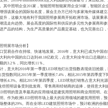
。2016年Illuminotronica意大利国际照明展吸引了来自
。其中照明企业201家，智能照明智能家用企业59家，智能区
增强该展会的国际知名度，展会主办方已经与多家海外媒体建立
提升，这极大地有利于我国照明参展商开拓欧洲市场。该展秉承
潮流走向趋势。展会高度的国际性和供应的多元性为参展商和参
进产品的结构，为生产高质量的产品奠定基础，也为完善出口，
际照明展市场分析】
口贸易合作在持续、快速地发展。2016年，意大利已成为中国在
大利向中国的出口达到48.18亿欧元，占意大利全年出口总额的1.5
的3.2％，同比增长11％。
意大利2016年第一季度LED球泡灯出货指数表现依旧抢眼，同比2
出货指数同比2015年第一季度增长7.4%，相比2015年第四季度下
季度增长4.3%。相比2015年第四季度，LED球泡灯销售占意大利光
5%。这些照明设备受到批发商、零售商和经销商的追捧，使得意大
ED照明的普及率最高的应用领域是建筑用照明和商业用照明。
明。作为欧洲LED照明市场上最大的应用领域的建筑用照明，预计20
场整体的29%。而在全球LED建筑照明市场中，预计欧洲的份额将