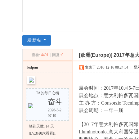
翩
日
科
技
发新帖
-
L
[欧洲(Europe)]
2017年
查看:
4491
|
回复:
0
E
ledpan
发表于 2016-12-16 08:24:54
|
显
D
论
坛
展会时间：2017年10月5-7
TA的每日心情
|
展会地点：意大利帕多瓦国
奋斗
主 办 方：Consorzio Tecnimp
中
展会周期：一年一届
2026-3-2
国
07:19
L
【2017年意大利帕多瓦国
签到天数: 14 天
E
Illuminotronica意
[LV.3]偶尔看看II