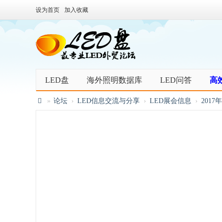
设为首页
加入收藏
LED盘
海外照明数据库
LED问答
高
»
论坛
›
LED信息交流与分享
›
LED展会信息
›
201
L
E
D
盘
照
明
灯
具