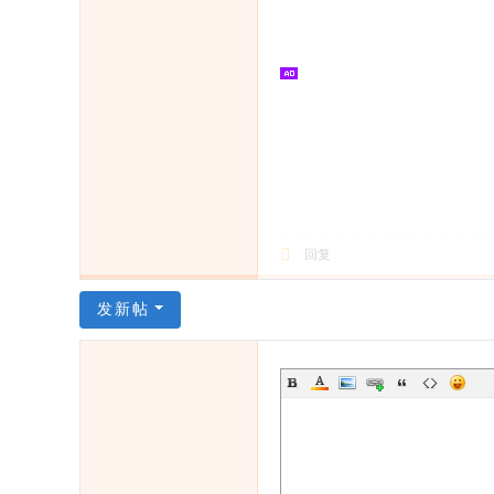
回复
发新帖