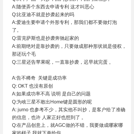
A:随便弄个东西去申请专利 这才叫恶心
Q:比亚迪不就是抄袭起来的吗
A:爱迪生要申请个外形专利，那我们都不要做灯泡
了。
. g5 ~2 H) \ s+ g" y
Q:雷克萨斯也是抄袭奔驰起家的
; X5 ~' ^. {+ j7 {% i. a
A:前期绝对是靠抄袭的，只要做成那种形状就是侵权，
那还玩个毛
7 }* [6 |/ v" R) \2 n/ D6 P6 |
Q:三星还告苹果呢，一直靠抄袭，迟早就完蛋 。
/ L o$
E3 [4 o
A:告不稀奇 关键是成功率
, s" U+ N7 Z0 N! W
Q: OKT 也没有原创
A:如果成功率不高 说明 是自己的问题
+ W7 g( H+ |2 k5 ?" Q
Q:为啥三星不敢出Home键是圆形的呢
A: jurno 也参考不少，其实他不叫抄，是客户给了准确
的信息，也许 人家正好也想到了 。
Q:在产品创意上，就AGC做的不错，我要做成哪家哪
家的样子 我就下单给你。
: ^9 {# O* ^$ p8 u" X, D