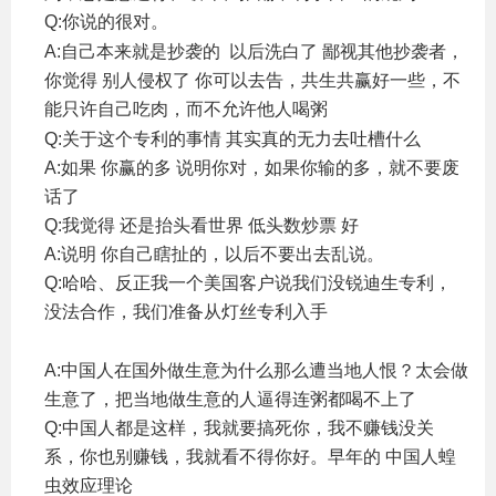
Q:你说的很对。
( o: A4 n- O6 R$ E p: Q' ?( s. x
A:自己本来就是抄袭的 以后洗白了 鄙视其他抄袭者，
你觉得 别人侵权了 你可以去告，共生共赢好一些，不
能只许自己吃肉，而不允许他人喝粥
* \5 E1 x; p6 N/ d; q- b
Q:关于这个专利的事情 其实真的无力去吐槽什么
A:如果 你赢的多 说明你对，如果你输的多，就不要废
话了
Q:我觉得 还是抬头看世界 低头数炒票 好
A:说明 你自己瞎扯的，以后不要出去乱说。
Q:哈哈、反正我一个美国客户说我们没锐迪生专利，
没法合作，我们准备从灯丝专利入手
9 m& z3 D$ Z7 I) G( I$
z
A:中国人在国外做生意为什么那么遭当地人恨？太会做
生意了，把当地做生意的人逼得连粥都喝不上了
Q:中国人都是这样，我就要搞死你，我不赚钱没关
系，你也别赚钱，我就看不得你好。早年的 中国人蝗
虫效应理论