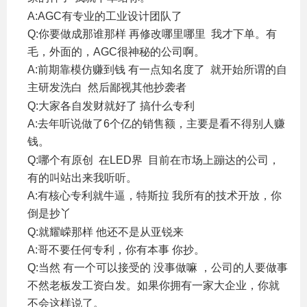
A:AGC有专业的工业设计团队了
Q:你要做成那谁那样 再修改哪里哪里 我才下单。有
毛，外面的，AGC很神秘的公司啊。
A:前期靠模仿赚到钱 有一点知名度了 就开始所谓的自
主研发洗白 然后鄙视其他抄袭者
& X# `$ `- k* L0 ~% j- N: f$ a
Q:大家各自发财就好了 搞什么专利
A:去年听说做了6个亿的销售额，主要是看不得别人赚
钱。
) g- u0 L6 R( @$ Z
Q:哪个有原创 在LED界 目前在市场上蹦达的公司，
有的叫站出来我听听。
A:有核心专利就牛逼，特斯拉 我所有的技术开放，你
倒是抄丫
+ Q ]6 k0 F+ ~4 m% m
Q:就耀嵘那样 他还不是从亚锐来
A:哥不要任何专利，你有本事 你抄。
Q:当然 有一个可以接受的 没事做嘛 ，公司的人要做事
不然老板发工资白发。如果你拥有一家大企业，你就
不会这样说了。