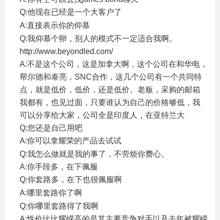
Q:他现在已经是一个大客户了
/ f$ d' m& c1 R7 v
A:直接表示你的仰慕
+ J; P$ N0 [/ X8 S
Q:我仰慕个卵，别人的模式不一定适合我啊。
http://www.beyondled.com/
A:不是这个公司，这是加拿大啊，这个公司在和华电，
帮尔德和泰亮，SNC合作，这几个公司有一个共同特
点，就是低价，低价，还是低价。老板，采购的邮箱
我都有，也见过面，只要谁认为自己的价格够低，我
可以分享给大家，公司全是印度人，在亚特兰大
Q:您还是自己用吧
A:你可以拿耀荣的产品去试试
6 ]) v( b5 l- a3 G
Q:我怎么做就是我的事了，不劳烦你费心。
A:你手段多，在下佩服
Q:你套路多，在下也很佩服啊
0 K A$ g; N) _9 y. K
A:哪里套路你了啊
! c9 Q- l* e" X1 J, l8 y/ ~( E
Q:你哪里套路得了我啊
A:性价比比耀嵘高的是其主要竞争对手以及去年被耀嵘