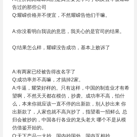
告过的那些公司
Q:耀嵘价格并不便宜，不然耀嵘告他们干嘛。
& x1 r) F/ \8
O( w5 j) }) m [
A:你没看明白我说的意思，我关心的是官司的结果。
,
S% E! E" L& H7 ~
Q:结果怎么样，耀嵘没告成功，基本上败诉了
0 m6 p4 V/
r4 e! `; p% f
9 t0 P# R8 R8 z) w" V' K+ e* d
A:有两家已经被告得改名字了
Q:成功率并不高嘛，才搞掉2家。
: s5 w- m/ h4 A% I# T/ [
A:牛逼，耀荣好样的。只有这样，中国的制造业才有希
望啊，不然天天都在模仿，抄袭。成功率不高，怕什
么，本来你就应该一直不停的出新款，别人抄出来 你
出新款了，人家也就不高兴抄了，指望着一招鲜么 总
归会被抄的，中国各行各业的龙头老大 哪个不是从模
仿借鉴开始的。
# |2 w& Z7 J8 y" @; t0 r, R( L( M: x: \
Q:天下产品一大抄，国内抄国外，国内互相抄。