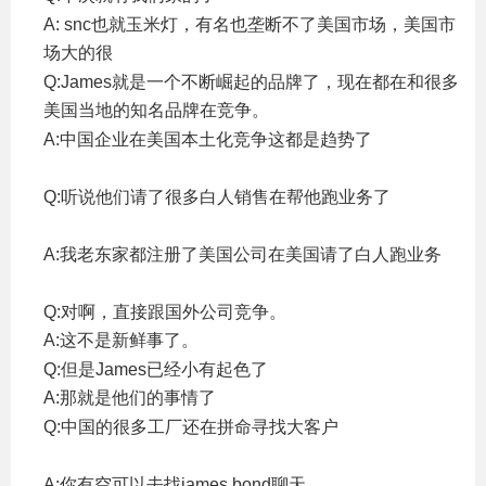
A: snc也就玉米灯，有名也垄断不了美国市场，美国市
场大的很
- E" B# A2 x; K: R+ p4 W6 r% ~
Q:James就是一个不断崛起的品牌了，现在都在和很多
美国当地的知名品牌在竞争。
& ?6 q: k) q& \ L/ Y
A:中国企业在美国本土化竞争这都是趋势了
6 b q! Q& D0
a% F2 a
Q:听说他们请了很多白人销售在帮他跑业务了
- j2 e6 b6
X9 a) C4 Y3 k
A:我老东家都注册了美国公司在美国请了白人跑业务
&
M. P9 c9 R: |* n) l1 c; w/ R' A; ~
Q:对啊，直接跟国外公司竞争。
A:这不是新鲜事了。
7 k2 ?9 G+ k8 x; u" L4 ^
Q:但是James已经小有起色了
A:那就是他们的事情了
7 B5 w& C9 C: f
Q:中国的很多工厂还在拼命寻找大客户
$ g+ N8 e6 ?4 Q, L"
Y/ d
A:你有空可以去找james bond聊天