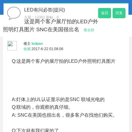
LED有问必答(提问)
返回
回复
主题：13362 新帖：0
这是两个客户展厅拍的LED户外
照明灯具图片 SNC在美国很出名
看全部
楼主
ledpan
收藏
2017-6-22 01:08:06
Q:这是两个客户的展厅拍的LED户外照明灯具图片
# x* }6 J' w, f0 k5 L7 l
" E2 _. v0 F* A, {" n
( K% }, \$ F6 |2 _4 d+ e G
s6 c- | Y( P- U D$ G- Q
A:灯体上的UL认证显示的是
SNC
联域光电的
Q:联域的，你观察的真仔细。
9 Q x: t! c* [. R# p
A: SNC在美国也很出名，很多客户在找他们购买。
3 c:
J: E9 N; c. N, |! `0 B
Q:下次就有我们家的了
) N' }, r3 e6 S: ]: B: i