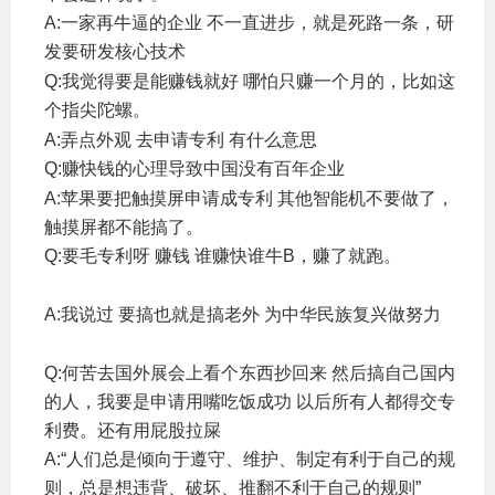
A:一家再牛逼的企业 不一直进步，就是死路一条，研
发要研发核心技术
( O+ _8 o3 h6 ?& W. Q) B# x4 }: M
Q:我觉得要是能赚钱就好 哪怕只赚一个月的，比如这
个指尖陀螺。
% a5 d' J! e2 S! ~ a" b% S
A:弄点外观 去申请专利 有什么意思
Q:赚快钱的心理导致中国没有百年企业
' A, w- a9 H( g/ h2 X
A:苹果要把触摸屏申请成专利 其他智能机不要做了，
触摸屏都不能搞了。
Q:要毛专利呀 赚钱 谁赚快谁牛B，赚了就跑。
4 G9 @&
s* x3 u$ ~9 Q
A:我说过 要搞也就是搞老外 为中华民族复兴做努力
# n*
}$ N# ]. C7 b$ b" A
Q:何苦去国外展会上看个东西抄回来 然后搞自己国内
的人，我要是申请用嘴吃饭成功 以后所有人都得交专
利费。还有用屁股拉屎
A:“人们总是倾向于遵守、维护、制定有利于自己的规
则，总是想违背、破坏、推翻不利于自己的规则”