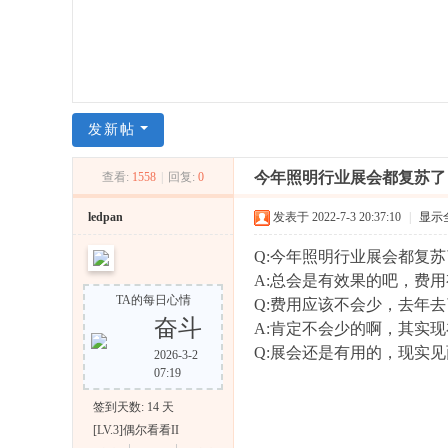
翩
日
科
技
发新帖
-
L
今年照明行业展会都复苏了
查看:
1558
|
回复:
0
E
ledpan
发表于 2022-7-3 20:37:10
|
显示
D
论
Q:今年照明行业展会都复
坛
A:总会是有效果的吧，费
TA的每日心情
Q:费用应该不会少，去年
|
奋斗
A:肯定不会少的啊，其实
中
Q:展会还是有用的，现实
2026-3-2
国
07:19
L
签到天数: 14 天
E
[LV.3]偶尔看看II