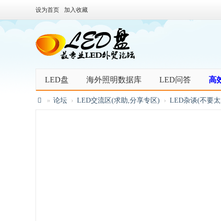
设为首页
加入收藏
LED盘
海外照明数据库
LED问答
高
»
论坛
›
LED交流区(求助,分享专区)
›
LED杂谈(不要太
L
E
D
盘
照
明
灯
具