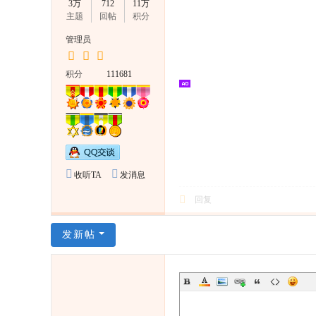
D
3万
712
11万
主题
回帖
积分
照
管理员
明
外
积分
111681
贸
论
坛
收听TA
发消息
回复
发新帖