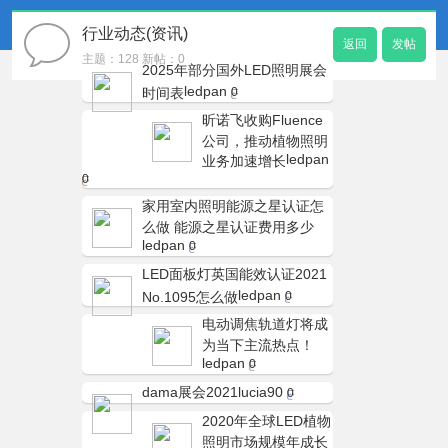
行业动态(资讯)
返回
发帖
主题：128 新帖：0
2025年部分国外LED照明展会
ledpan
时间表
0
昕诺飞收购Fluence
公司，推动植物照明
ledpan
业务加速增长
0
家用室内照明能源之星认证怎
么做 能源之星认证费用多少
ledpan
0
LED面板灯英国能效认证2021
ledpan
No.1095怎么做
0
电动调焦轨道灯将成
为当下主流热点！
ledpan
0
dama展会2021
lucia90
0
2020年全球LED植物
照明市场规模年成长