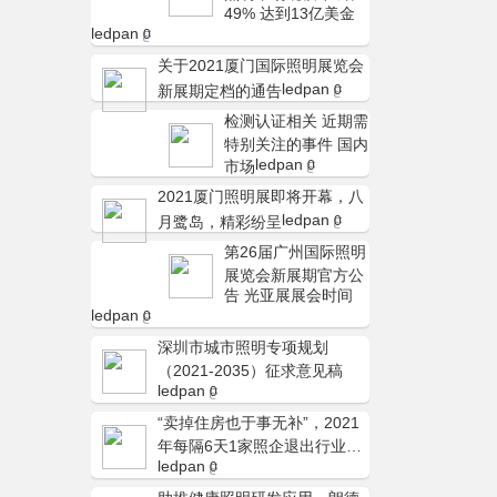
49% 达到13亿美金
ledpan
0
关于2021厦门国际照明展览会
ledpan
新展期定档的通告
0
检测认证相关 近期需
特别关注的事件 国内
ledpan
市场
0
2021厦门照明展即将开幕，八
ledpan
月鹭岛，精彩纷呈
0
第26届广州国际照明
展览会新展期官方公
告 光亚展展会时间
ledpan
0
深圳市城市照明专项规划
（2021-2035）征求意见稿
ledpan
0
“卖掉住房也于事无补”，2021
年每隔6天1家照企退出行业…
ledpan
0