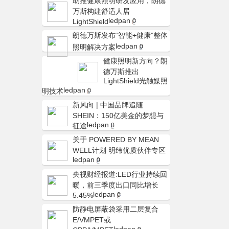
助推健康照明研发应用，朗德
万斯构建舒适人居
ledpan
LightShield
0
朗德万斯发布“智能+健康”整体
ledpan
照明解决方案
0
健康照明新方向？朗
德万斯推出
LightShield光触媒照
ledpan
明技术
0
新风向 | 中国品牌追随
SHEIN：150亿美金的梦想与
ledpan
征途
0
关于 POWERED BY MEAN
WELL计划 明纬优质伙伴专区
ledpan
0
央视财经报道:LED行业持续回
暖，前三季度出口同比增长
ledpan
5.45%
0
防静电屏蔽袋采用二层复合
E/VMPET或