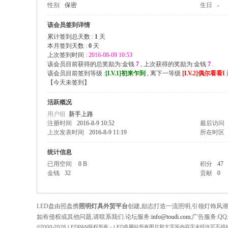
性别
保密
生日
-
翩
日
该会员签到详情
累计签到总天数 :
1
天
科
本月签到天数 :
0
天
技
上次签到时间 :
2016-08-09 10:53
该会员目前获得的总奖励为:金钱
7
, 上次获得的奖励为:金钱
7
.
-
该会员目前签到等级 :
[LV.1]初来乍到
, 离下一等级
[LV.2]偶尔看看I
L
【
今天未签到
】
E
活跃概况
D
用户组
新手上路
注册时间
2016-8-9 10:52
最后访问
论
上次发表时间
2016-8-9 11:19
所在时区
坛
统计信息
|
已用空间
0 B
积分
47
中
金钱
32
贡献
0
国
L
LED盘由照盘携
照明灯具外贸平台
创建,励志打造一流照明,引领灯饰风
E
如有侵权或其他问题,请联系我们.论坛服务:
info@toudi.com
;广告服务:QQ:1
©2000-2026 LEDPAN版权所有－LED盘网站所有图片和文字等内容字未经许可不得