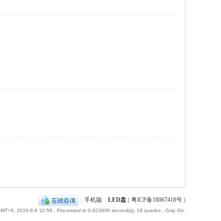
|
手机版
|
LED盘
(
粤ICP备18067418号
)
MT+8, 2026-8-6 10:59
, Processed in 0.023806 second(s), 18 queries , Gzip On.