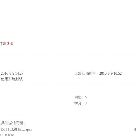
还差
2
天 .
2016-8-9 14:27
上次活动时间
2016-8-9 10:52
使用系统默认
威望
0
学分
0
潮,共筑诚信商圈！
511153,微信:zdapan
G
拷贝和复制.