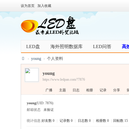
设为首页
加入收藏
LED盘
海外照明数据库
LED问答
高
›
young
›
个人资料
L
young
E
https://www.ledpan.com/?7876
D
广播
主题
日志
相册
记录
分享
盘
照
young
(UID: 7876)
明
邮箱状态
未验证
灯
统计信息
好友数 0
|
记录数 0
|
日志数 0
|
相册数 0
|
回帖数 15
具