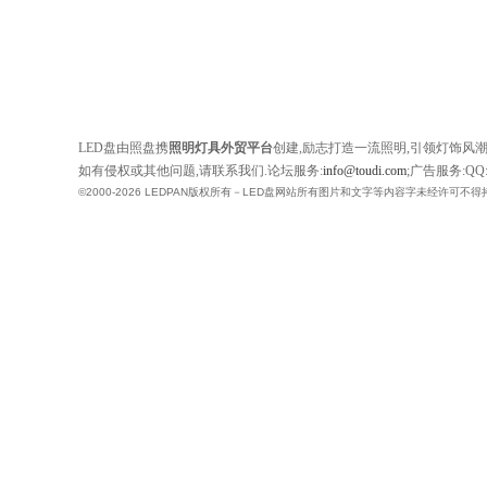
LED盘由照盘携
照明灯具外贸平台
创建,励志打造一流照明,引领灯饰风
如有侵权或其他问题,请联系我们.论坛服务:
info@toudi.com
;广告服务:QQ:1
©2000-2026 LEDPAN版权所有－LED盘网站所有图片和文字等内容字未经许可不得