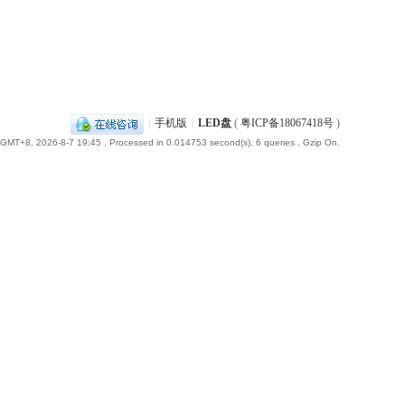
|
手机版
|
LED盘
(
粤ICP备18067418号
)
GMT+8, 2026-8-7 19:45
, Processed in 0.014753 second(s), 6 queries , Gzip On.