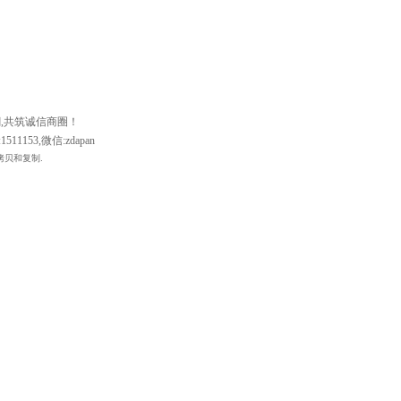
潮,共筑诚信商圈！
511153,微信:zdapan
拷贝和复制.